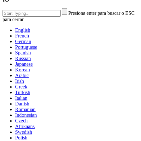
Presiona enter para buscar o ESC
para cerrar
English
French
German
Portuguese
Spanish
Russian
Japanese
Korean
Arabic
Irish
Greek
Turkish
Italian
Danish
Romanian
Indonesian
Czech
Afrikaans
Swedish
Polish