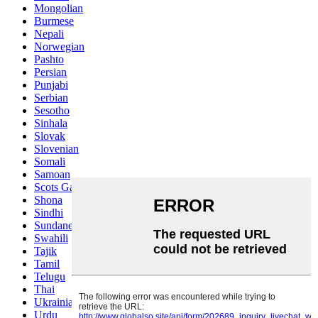
Mongolian
Burmese
Nepali
Norwegian
Pashto
Persian
Punjabi
Serbian
Sesotho
Sinhala
Slovak
Slovenian
Somali
Samoan
Scots Gaelic
Shona
Sindhi
Sundanese
Swahili
Tajik
Tamil
Telugu
Thai
Ukrainian
Urdu