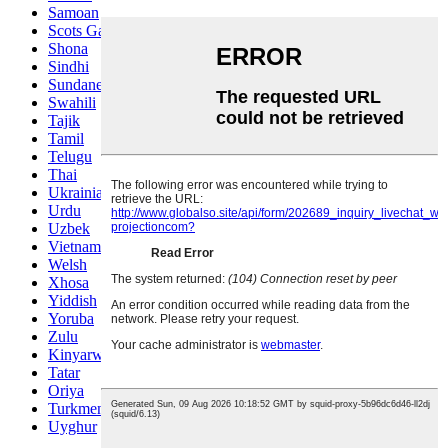
Samoan
Scots Gaelic
Shona
Sindhi
Sundanese
Swahili
Tajik
Tamil
Telugu
Thai
Ukrainian
Urdu
Uzbek
Vietnamese
Welsh
Xhosa
Yiddish
Yoruba
Zulu
Kinyarwanda
Tatar
Oriya
Turkmen
Uyghur