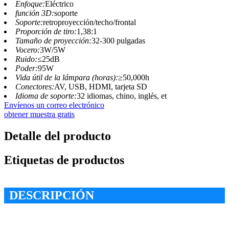
Enfoque:
Eléctrico
función 3D:
soporte
Soporte:
retroproyección/techo/frontal
Proporción de tiro:
1,38:1
Tamaño de proyección:
32-300 pulgadas
Vocero:
3W/5W
Ruido:
≤25dB
Poder:
95W
Vida útil de la lámpara (horas):
≥50,000h
Conectores:
AV, USB, HDMI, tarjeta SD
Idioma de soporte:
32 idiomas, chino, inglés, et
Envíenos un correo electrónico
obtener muestra gratis
Detalle del producto
Etiquetas de productos
DESCRIPCIÓN