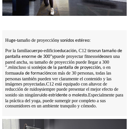
H
tamaño de proyección
:
uge-
y sonidos estéreo
Por la familia
edificio
, C12 tiene
cuerpo-
educación
un tamaño de
”
puede proyectar fitness
en una
pantalla enorme de 300
y
vídeos
pared ancha, su tamaño de proyección puede llegar a 300
"
incluso si son
, o en
.mi
lejos de la pantalla de proyección
forma
con más de 30 personas, todas las
aula de formación
personas también pueden ver claramente el contenido y las
imágenes proyectadas.C12 está equipado con altavoz de
reducción de ruido
siempre puede presentar el mejor efecto de
y
sonido sin ningún
.Especialmente para
ruido estridente o molesto
la práctica del yoga, puede sumergir por completo a sus
consumidores en un ambiente tranquilo y cómodo.