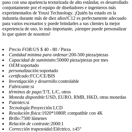
paso con una apariencia texturizada de alto estándar, es desarrollado
conjuntamente por el equipo de diseñadores e ingenieros más
experimentados de Youxi Technology. ¡Quién ha estado en la
industria durante más de diez años!C12 es perfectamente adecuado
para varios escenarios y puede brindarles a sus clientes la mejor
experiencia de uso, lo más importante, ¡siempre puede personalizar
lo que quiere de nosotros!
Precio FOB:
US $ 40 - 80 / Pieza
Cantidad minima para ordenar:
200-500 pieza/piezas
Capacidad de suministro:
50000 pieza/piezas por mes
OEM:
soportado
personalización:
soportado
certificado:
FCC/CE/BIS
Investigación y desarrollo:
controlable
Fabricante:
si
términos de pago:
T/T, L/C, otros
Moneda disponible:
USD, EURO, RMB, HKD, otras monedas
Patentes:
si
Tecnología:
Proyección LCD
Resolución física:
1920*1080P, compatible con 4K
Brillo:
7500 lúmenes
Relación de contraste:
2000:1
Corrección trapezoidal:
Eléctrico, ±45°