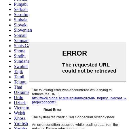
Punjabi
Serbian
Sesotho
Sinhala
Slovak
Slovenian
Somali
Samoan
Scots Gaelic
Shona
Sindhi
Sundanese
Swahili
Tajik
Tamil
Telugu
Thai
Ukrainian
Urdu
Uzbek
Vietnamese
Welsh
Xhosa
Yiddish
Yoruba