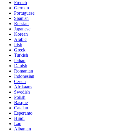
French
German
Portuguese
Spanish
Russian
Japanese
Korean
Arabic
Irish
Greek
Turkish
Italian
Danish
Romanian
Indonesian
Czech
Afrikaans
Swedish
Polish
Basque
Catalan
Esperanto
Hindi
Lao
Albanian