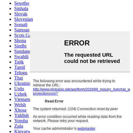
Sesotho
Sinhala
Slovak
Slovenian
Somali
Samoan
Scots Gaelic
Shona
Sindhi
Sundanese
Swahili
Tajik
Tamil
Telugu
Thai
Ukrainian
Urdu
Uzbek
Vietnamese
Welsh
Xhosa
Yiddish
Yoruba
Zulu
Kinyarwanda